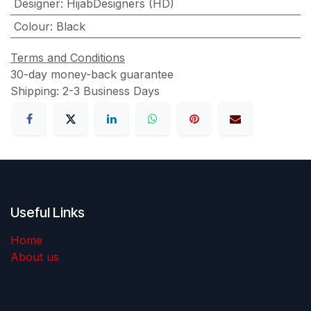
Designer
:
HijabDesigners (HD)
Colour
:
Black
Terms and Conditions
30-day money-back guarantee
Shipping: 2-3 Business Days
Useful Links
Home
About us