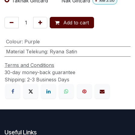
Taknak Giftcard
Nak Giftcard
+
RM
3.00
Add to cart
Colour
:
Purple
Material Telekung
:
Ryana Satin
Terms and Conditions
30-day money-back guarantee
Shipping: 2-3 Business Days
Useful Links