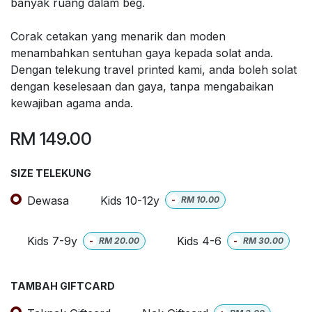
banyak ruang dalam beg.
Corak cetakan yang menarik dan moden
menambahkan sentuhan gaya kepada solat anda.
Dengan telekung travel printed kami, anda boleh solat
dengan keselesaan dan gaya, tanpa mengabaikan
kewajiban agama anda.
RM
149.00
SIZE TELEKUNG
Dewasa
Kids 10-12y
-
RM
10.00
Kids 7-9y
Kids 4-6
-
RM
20.00
-
RM
30.00
TAMBAH GIFTCARD