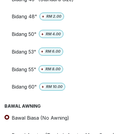
Bidang 48"
+
RM
2.00
Bidang 50"
+
RM
4.00
Bidang 53"
+
RM
6.00
Bidang 55"
+
RM
8.00
Bidang 60"
+
RM
10.00
BAWAL AWNING
Bawal Biasa (No Awning)