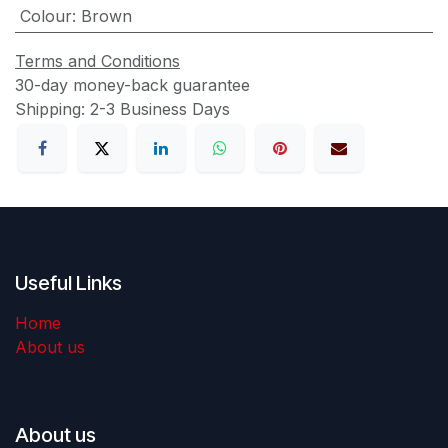
Colour
:
Brown
Terms and Conditions
30-day money-back guarantee
Shipping: 2-3 Business Days
Useful Links
Home
About us
About us