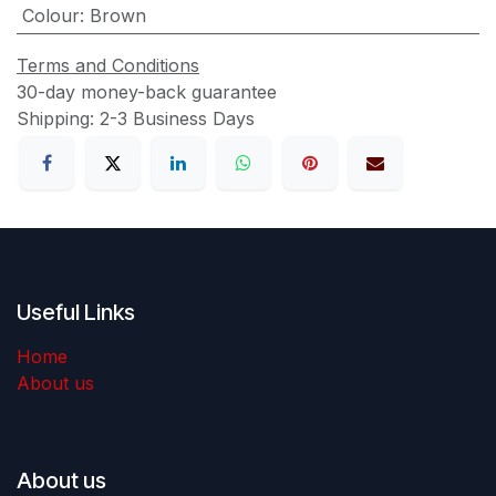
Colour
:
Brown
Terms and Conditions
30-day money-back guarantee
Shipping: 2-3 Business Days
Useful Links
Home
About us
About us