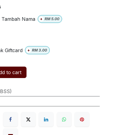
G
Tambah Nama
+
RM
5.00
k Giftcard
+
RM
3.00
d to cart
(BSS)