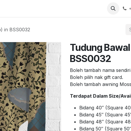
arch
Contact us
b) in BSS0032
Tudung Bawal 
BSS0032
Boleh tambah nama sendiri
Boleh pilih nak gift card.
Boleh tambah awning Mos
Terdapat Dalam Size/Avail
Bidang 40″ (Square 40
Bidang 45″ (Square 45″
Bidang 48″ (Square 48
Bidang 50″ (Square 50