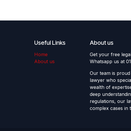
Useful Links
About us
Home
Get your free lega
About us
Whatsapp us at 0
Our team is proud 
lawyer who special
wealth of expertis
deep understandin
regulations, our l
complex cases in t