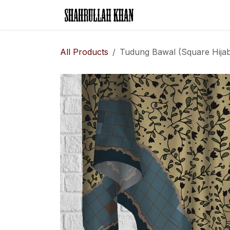
Skip to Content
Home
Legal Rese
All Products
Tudung Bawal (Square Hija