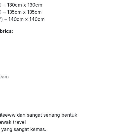
″) – 130cm x 130cm
″) – 135cm x 135cm
″) – 140cm x 140cm
brics:
Seam
 giteeww dan sangat senang bentuk
bawak travel
m yang sangat kemas.