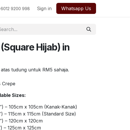
Sign in
Whatsapp Us
+6012 9200 998
(Square Hijab) in
 atas tudung untuk RM5 sahaja.
s Crepe
able Sizes:
″) – 105cm x 105cm (Kanak-Kanak)
) – 115cm x 115cm (Standard Size)
″) – 120cm x 120cm
″) – 125cm x 125cm