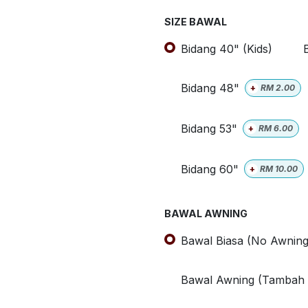
SIZE BAWAL
Bidang 40" (Kids)
Bidang 48"
+
RM
2.00
Bidang 53"
+
RM
6.00
Bidang 60"
+
RM
10.00
BAWAL AWNING
Bawal Biasa (No Awning
Bawal Awning (Tambah