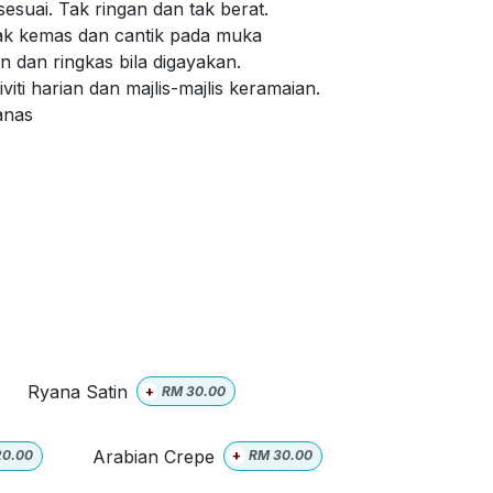
sesuai. Tak ringan dan tak berat.
ak kemas dan cantik pada muka
 dan ringkas bila digayakan.
viti harian dan majlis-majlis keramaian.
panas
Ryana Satin
+
RM
30.00
Arabian Crepe
20.00
+
RM
30.00