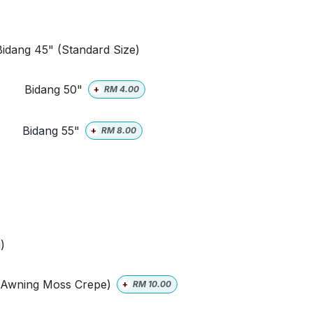
Bidang 45" (Standard Size)
Bidang 50"
+
RM
4.00
Bidang 55"
+
RM
8.00
)
 Awning Moss Crepe)
+
RM
10.00