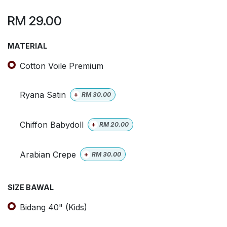
RM
29.00
MATERIAL
Cotton Voile Premium
Ryana Satin
+
RM
30.00
Chiffon Babydoll
+
RM
20.00
Arabian Crepe
+
RM
30.00
SIZE BAWAL
Bidang 40" (Kids)