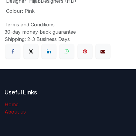
Designer
:
HijabDesigners (HD)
Colour
:
Pink
Terms and Conditions
30-day money-back guarantee
Shipping: 2-3 Business Days
Useful Links
Home
About us