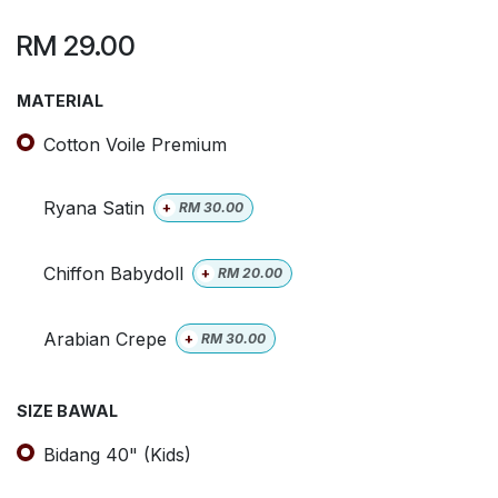
RM
29.00
MATERIAL
Cotton Voile Premium
Ryana Satin
+
RM
30.00
Chiffon Babydoll
+
RM
20.00
Arabian Crepe
+
RM
30.00
SIZE BAWAL
Bidang 40" (Kids)