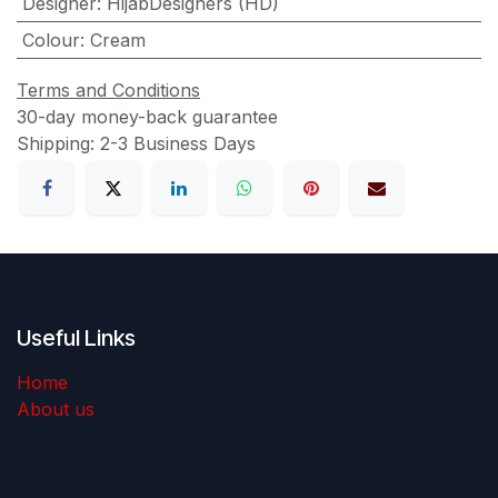
Designer
:
HijabDesigners (HD)
Colour
:
Cream
Terms and Conditions
30-day money-back guarantee
Shipping: 2-3 Business Days
Useful Links
Home
About us