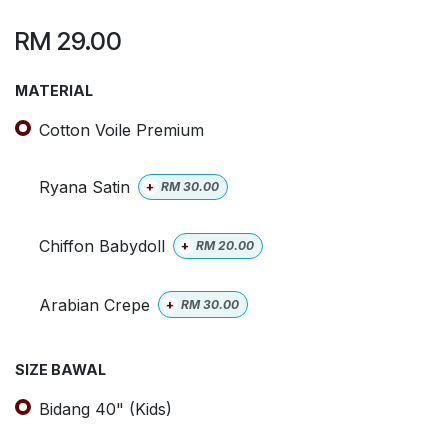
RM
29.00
MATERIAL
Cotton Voile Premium
Ryana Satin
+
RM
30.00
Chiffon Babydoll
+
RM
20.00
Arabian Crepe
+
RM
30.00
SIZE BAWAL
Bidang 40" (Kids)