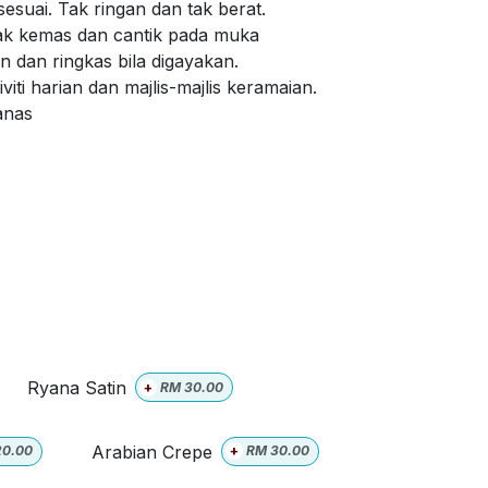
sesuai. Tak ringan dan tak berat.
ak kemas dan cantik pada muka
 dan ringkas bila digayakan.
viti harian dan majlis-majlis keramaian.
panas
Ryana Satin
+
RM
30.00
Arabian Crepe
20.00
+
RM
30.00