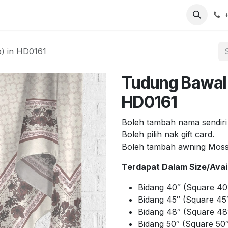
arch
Contact us
b) in HD0161
Tudung Bawal 
HD0161
Boleh tambah nama sendiri
Boleh pilih nak gift card.
Boleh tambah awning Mos
Terdapat Dalam Size/Avail
Bidang 40″ (Square 40
Bidang 45″ (Square 45″
Bidang 48″ (Square 48
Bidang 50″ (Square 50