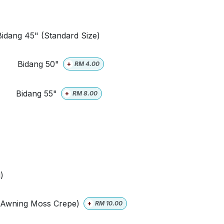
Bidang 45" (Standard Size)
Bidang 50"
+
RM
4.00
Bidang 55"
+
RM
8.00
)
 Awning Moss Crepe)
+
RM
10.00