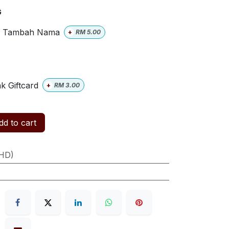
G
Tambah Nama
+
RM
5.00
k Giftcard
+
RM
3.00
d to cart
(HD)