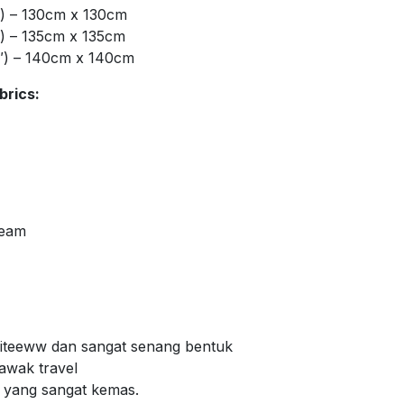
″) – 130cm x 130cm
″) – 135cm x 135cm
″) – 140cm x 140cm
brics:
Seam
 giteeww dan sangat senang bentuk
bawak travel
m yang sangat kemas.