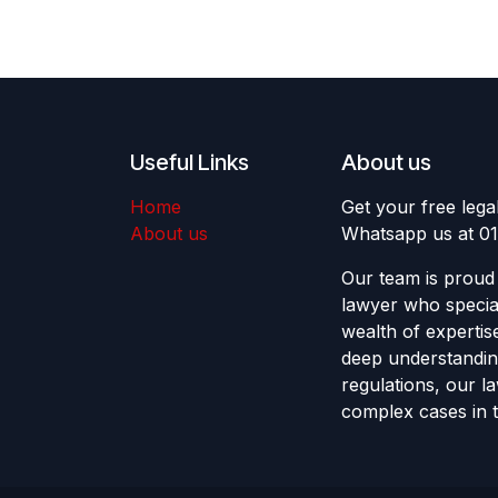
Useful Links
About us
Home
Get your free lega
About us
Whatsapp us at 0
Our team is proud 
lawyer who special
wealth of expertis
deep understandin
regulations, our l
complex cases in t