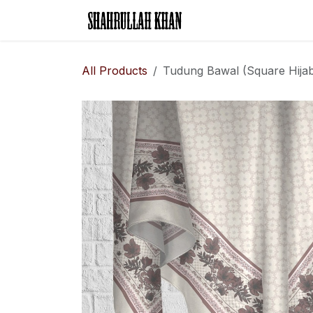
Skip to Content
Home
Legal Rese
All Products
Tudung Bawal (Square Hija