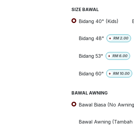
SIZE BAWAL
Bidang 40" (Kids)
Bidang 48"
+
RM
2.00
Bidang 53"
+
RM
6.00
Bidang 60"
+
RM
10.00
BAWAL AWNING
Bawal Biasa (No Awning
Bawal Awning (Tambah