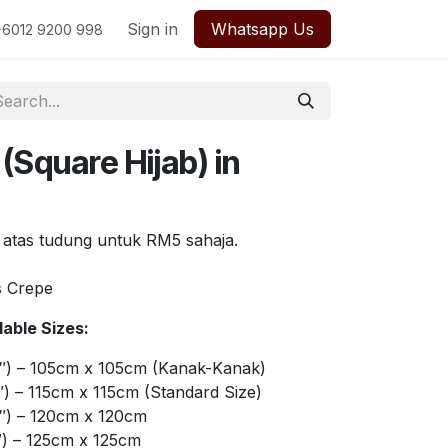
Sign in
Whatsapp Us
+6012 9200 998
(Square Hijab) in
 atas tudung untuk RM5 sahaja.
s Crepe
able Sizes:
″) – 105cm x 105cm (Kanak-Kanak)
) – 115cm x 115cm (Standard Size)
″) – 120cm x 120cm
″) – 125cm x 125cm