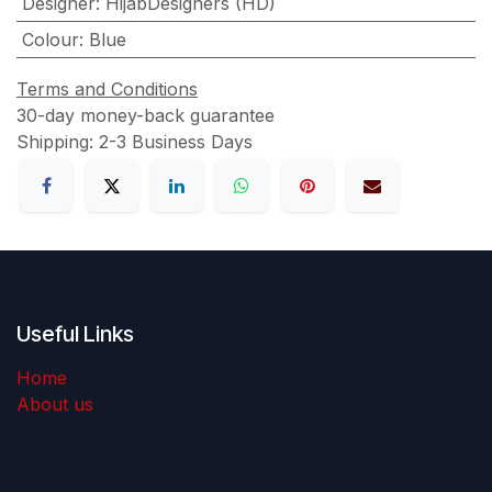
Designer
:
HijabDesigners (HD)
Colour
:
Blue
Terms and Conditions
30-day money-back guarantee
Shipping: 2-3 Business Days
Useful Links
Home
About us