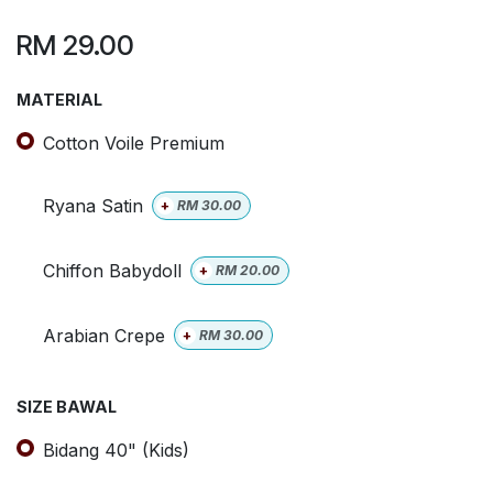
RM
29.00
MATERIAL
Cotton Voile Premium
Ryana Satin
+
RM
30.00
Chiffon Babydoll
+
RM
20.00
Arabian Crepe
+
RM
30.00
SIZE BAWAL
Bidang 40" (Kids)