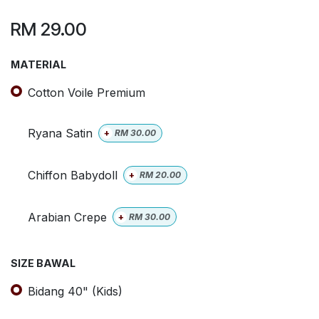
RM
29.00
MATERIAL
Cotton Voile Premium
Ryana Satin
+
RM
30.00
Chiffon Babydoll
+
RM
20.00
Arabian Crepe
+
RM
30.00
SIZE BAWAL
Bidang 40" (Kids)