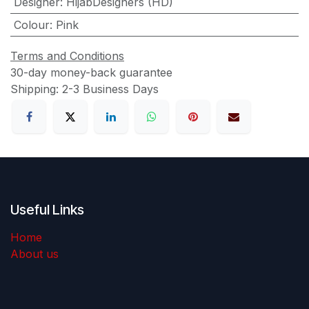
Designer
:
HijabDesigners (HD)
Colour
:
Pink
Terms and Conditions
30-day money-back guarantee
Shipping: 2-3 Business Days
Useful Links
Home
About us