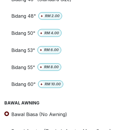
Bidang 48"
+
RM
2.00
Bidang 50"
+
RM
4.00
Bidang 53"
+
RM
6.00
Bidang 55"
+
RM
8.00
Bidang 60"
+
RM
10.00
BAWAL AWNING
Bawal Biasa (No Awning)