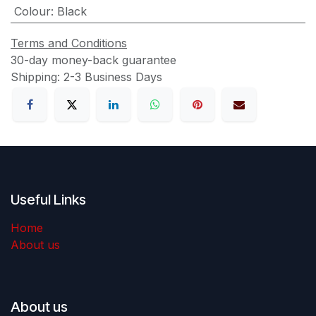
Colour
:
Black
Terms and Conditions
30-day money-back guarantee
Shipping: 2-3 Business Days
Useful Links
Home
About us
About us