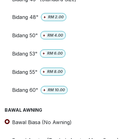
Bidang 48"
+
RM
2.00
Bidang 50"
+
RM
4.00
Bidang 53"
+
RM
6.00
Bidang 55"
+
RM
8.00
Bidang 60"
+
RM
10.00
BAWAL AWNING
Bawal Biasa (No Awning)