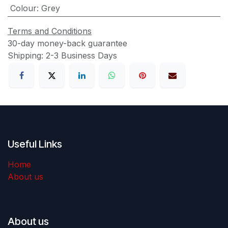
Colour
:
Grey
Terms and Conditions
30-day money-back guarantee
Shipping: 2-3 Business Days
Useful Links
Home
About us
About us