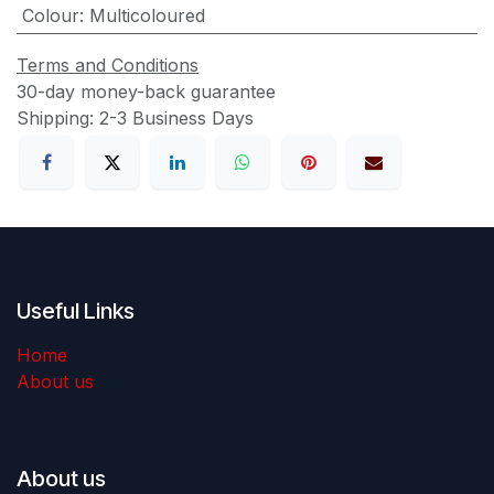
Colour
:
Multicoloured
Terms and Conditions
30-day money-back guarantee
Shipping: 2-3 Business Days
Useful Links
Home
About us
About us