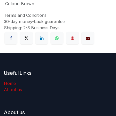
Colour
:
Brown
Terms and Conditions
30-day money-back guarantee
Shipping: 2-3 Business Days
Useful Links
Home
About us
About us