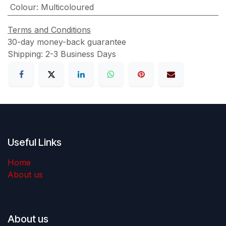
Colour
:
Multicoloured
Terms and Conditions
30-day money-back guarantee
Shipping: 2-3 Business Days
Useful Links
Home
About us
About us