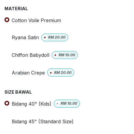
MATERIAL
Cotton Voile Premium
Ryana Satin
+
RM
20.00
Chiffon Babydoll
+
RM
10.00
Arabian Crepe
+
RM
20.00
SIZE BAWAL
Bidang 40" (Kids)
-
RM
10.00
Bidang 45" (Standard Size)