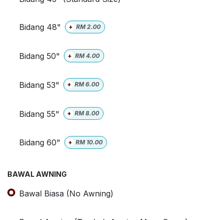
Bidang 48"
+
RM
2.00
Bidang 50"
+
RM
4.00
Bidang 53"
+
RM
6.00
Bidang 55"
+
RM
8.00
Bidang 60"
+
RM
10.00
BAWAL AWNING
Bawal Biasa (No Awning)