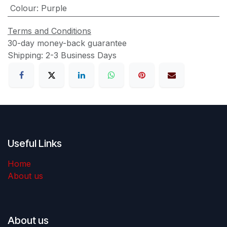
Colour
:
Purple
Terms and Conditions
30-day money-back guarantee
Shipping: 2-3 Business Days
Useful Links
Home
About us
About us