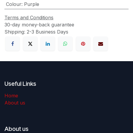
Colour
:
Purple
Terms and Conditions
30-day money-back guarantee
Shipping: 2-3 Business Days
Useful Links
Home
About us
About us