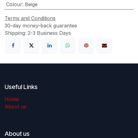
Colour
:
Beige
Terms and Conditions
30-day money-back guarantee
Shipping: 2-3 Business Days
Useful Links
Home
About us
About us