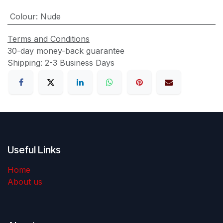
Colour
:
Nude
Terms and Conditions
30-day money-back guarantee
Shipping: 2-3 Business Days
Useful Links
Home
About us