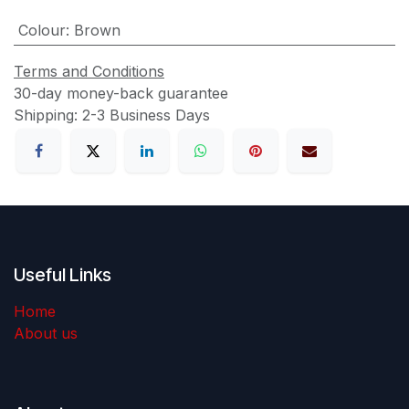
Colour
:
Brown
Terms and Conditions
30-day money-back guarantee
Shipping: 2-3 Business Days
Useful Links
Home
About us