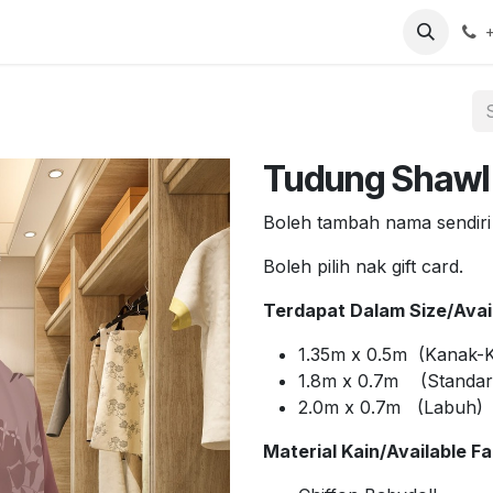
arch
Contact us
Tudung Shawl
Boleh tambah nama sendiri
Boleh pilih nak gift card.
Terdapat Dalam Size/Avail
1.35m x 0.5m (Kanak-
1.8m x 0.7m (Standar
2.0m x 0.7m (Labuh)
Material Kain/Available Fa