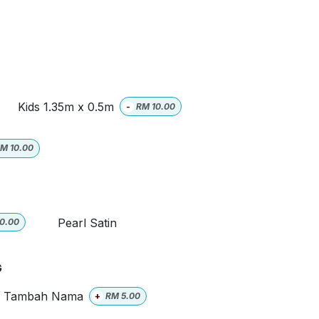
Kids 1.35m x 0.5m
-
RM
10.00
RM
10.00
Pearl Satin
10.00
G
Tambah Nama
+
RM
5.00