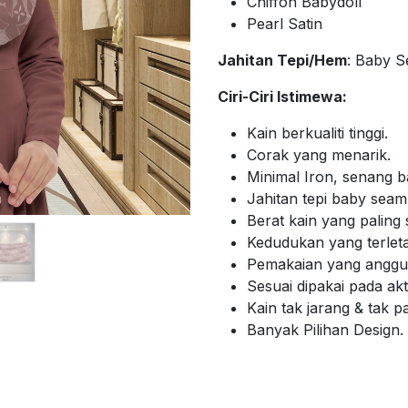
Chiffon Babydoll
Pearl Satin
Jahitan Tepi/Hem
: Baby 
Ciri-Ciri Istimewa:
Kain berkualiti tinggi.
Corak yang menarik.
Minimal Iron, senang b
Jahitan tepi baby sea
Berat kain yang paling 
Kedudukan yang terlet
Pemakaian yang anggun
Sesuai dipakai pada akti
Kain tak jarang & tak p
Banyak Pilihan Design.