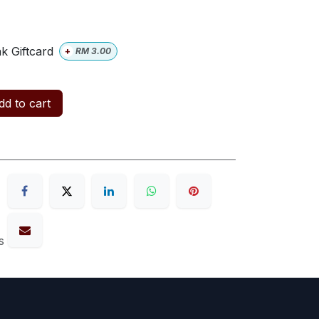
k Giftcard
+
RM
3.00
d to cart
s