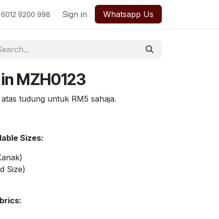
Sign in
Whatsapp Us
+6012 9200 998
 in MZH0123
 atas tudung untuk RM5 sahaja.
able Sizes:
Kanak)
d Size)
brics: