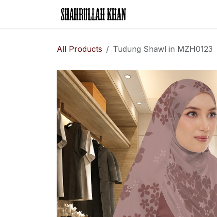
Skip to Content
Home
Legal Rese
All Products
Tudung Shawl in MZH0123