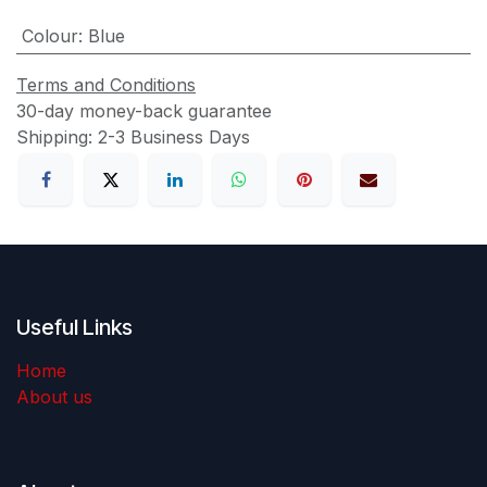
Colour
:
Blue
Terms and Conditions
30-day money-back guarantee
Shipping: 2-3 Business Days
Useful Links
Home
About us