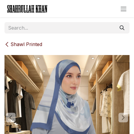
Skip to Content
Shawl Printed