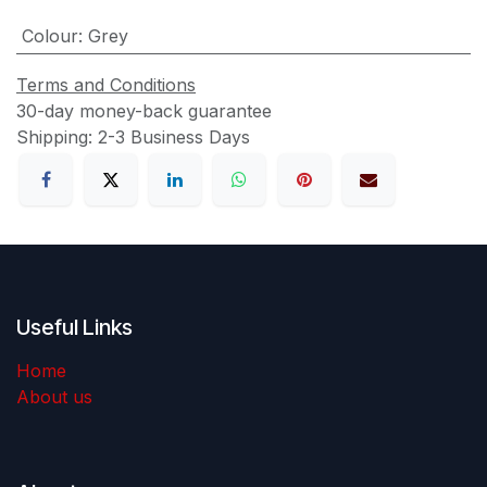
Colour
:
Grey
Terms and Conditions
30-day money-back guarantee
Shipping: 2-3 Business Days
Useful Links
Home
About us