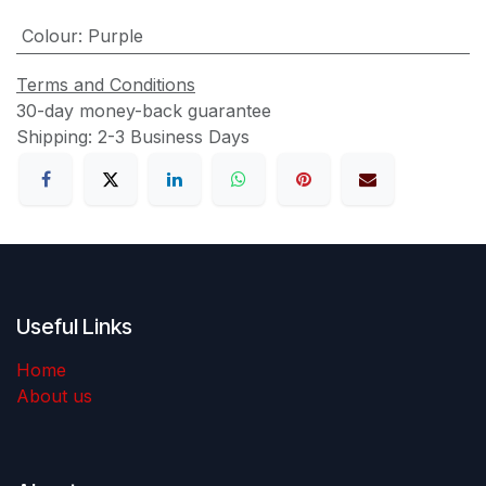
Colour
:
Purple
Terms and Conditions
30-day money-back guarantee
Shipping: 2-3 Business Days
Useful Links
Home
About us