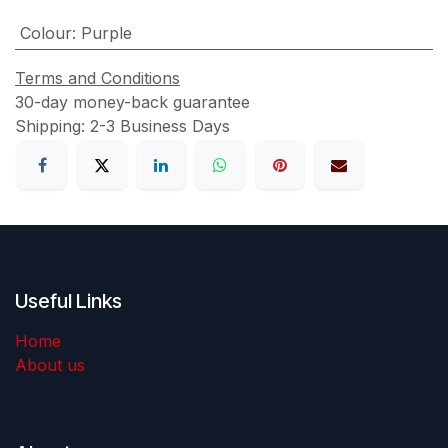
Colour
:
Purple
Terms and Conditions
30-day money-back guarantee
Shipping: 2-3 Business Days
Useful Links
Home
About us